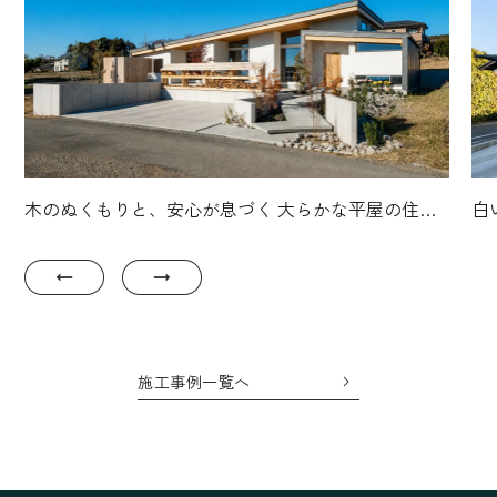
木のぬくもりと、安心が息づく 大らかな平屋の住ま
白
い
施工事例一覧へ